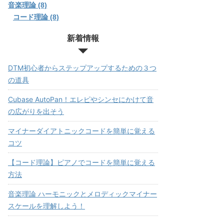
音楽理論 (8)
コード理論 (8)
新着情報
DTM初心者からステップアップするための３つ
の道具
Cubase AutoPan！エレピやシンセにかけて音
の広がりを出そう
マイナーダイアトニックコードを簡単に覚える
コツ
【コード理論】ピアノでコードを簡単に覚える
方法
音楽理論 ハーモニックとメロディックマイナー
スケールを理解しよう！